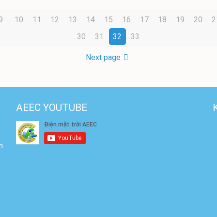
9
10
11
12
13
14
15
16
17
18
19
20
2
30
31
32
33
Next page
AEEC YOUTUBE
h