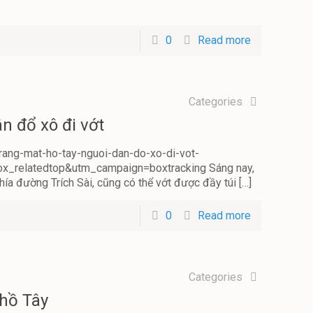
0
Read more
6
Categories
n đổ xô đi vớt
trang-mat-ho-tay-nguoi-dan-do-xo-di-vot-
_relatedtop&utm_campaign=boxtracking Sáng nay,
ía đường Trích Sài, cũng có thể vớt được đầy túi
[…]
0
Read more
6
Categories
 hồ Tây