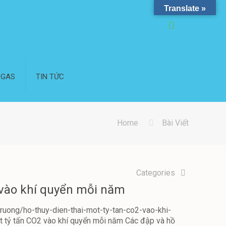
Translate »
OGAS
TIN TỨC
Home
Bài Viết
6
Categories
2 vào khí quyển mỗi năm
truong/ho-thuy-dien-thai-mot-ty-tan-co2-vao-khi-
 tỷ tấn CO2 vào khí quyển mỗi năm Các đập và hồ