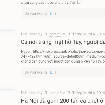
chứa cung cấp nước cho thủy điện
[…]
Do you like it?
2
Published by
admin2
at
Tháng Mười 4, 201
Cá nổi trắng mặt hồ Tây, người dâ
Nguồn: http://vnexpress.net/photo/thoi-su/ca-noi-
3477422.html?utm_source=detail&utm_medium=box
không cần dùng vợt, người dân đứng ở ven hồ Tây, ph
Do you like it?
1
Published by
admin2
at
Tháng Mười 4, 201
Hà Nội đã gom 200 tấn cá chết ở