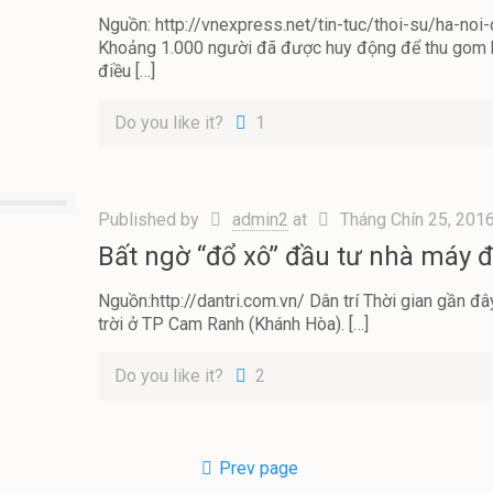
Nguồn: http://vnexpress.net/tin-tuc/thoi-su/ha-no
Khoảng 1.000 người đã được huy động để thu gom hà
điều
[…]
Do you like it?
1
Published by
admin2
at
Tháng Chín 25, 201
Bất ngờ “đổ xô” đầu tư nhà máy 
Nguồn:http://dantri.com.vn/ Dân trí Thời gian gần đ
trời ở TP Cam Ranh (Khánh Hòa).
[…]
Do you like it?
2
Prev page