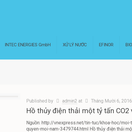
INTEC ENERGIES GmbH
XỬ LÝ NƯỚC
EFINOR
BI
Published by
admin2
at
Tháng Mười 6, 201
Hồ thủy điện thải một tỷ tấn CO
Nguồn: http://vnexpress.net/tin-tuc/khoa-hoc/moi-
quyen-moi-nam-3479744.html Hồ thủy điện thải một