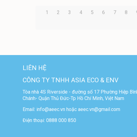
1
2
3
4
5
6
7
8
LIÊN HỆ
CÔNG TY TNHH ASIA ECO & ENV
Tòa nhà 4S Riverside - đường số 17 Phường Hiệp Bìn
Chánh- Quận Thủ Đức-Tp Hồ Chí Minh, Việt Nam
Email: info@aeec.vn hoặc aeec.vn@gmail.com
Điện thoại: 0888 000 850