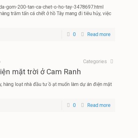
i-da-gom-200-tan-ca-chet-o-ho-tay-3478697.html
ng trăm tấn cá chết ở hồ Tây mang đi tiêu hủy, việc
0
Read more
6
Categories
điện mặt trời ở Cam Ranh
ây, hàng loạt nhà đầu tư ồ ạt muốn làm dự án điện mặt
0
Read more