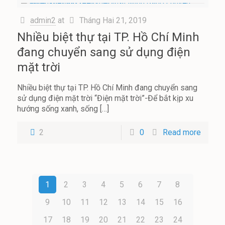
admin2
at
Tháng Hai 21, 2019
Nhiều biệt thự tại TP. Hồ Chí Minh
đang chuyển sang sử dụng điện
mặt trời
Nhiều biệt thự tại TP. Hồ Chí Minh đang chuyển sang
sử dụng điện mặt trời “Điện mặt trời”-Để bắt kịp xu
hướng sống xanh, sống
[…]
2
0
Read more
1
2
3
4
5
6
7
8
9
10
11
12
13
14
15
16
17
18
19
20
21
22
23
24