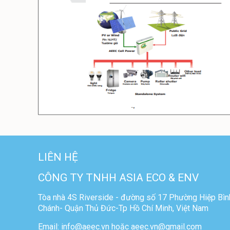
LIÊN HỆ
CÔNG TY TNHH ASIA ECO & ENV
Tòa nhà 4S Riverside - đường số 17 Phường Hiệp Bìn
Chánh- Quận Thủ Đức-Tp Hồ Chí Minh, Việt Nam
Email: info@aeec.vn hoặc aeec.vn@gmail.com