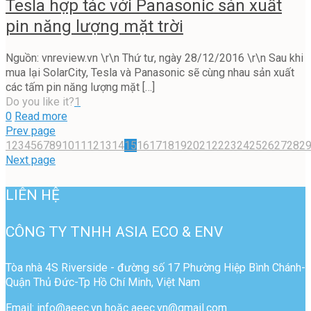
Tesla hợp tác với Panasonic sản xuất
pin năng lượng mặt trời
Nguồn: vnreview.vn \r\n Thứ tư, ngày 28/12/2016 \r\n Sau khi
mua lại SolarCity, Tesla và Panasonic sẽ cùng nhau sản xuất
các tấm pin năng lượng mặt
[…]
Do you like it?
1
0
Read more
Prev page
1
2
3
4
5
6
7
8
9
10
11
12
13
14
15
16
17
18
19
20
21
22
23
24
25
26
27
28
2
Next page
LIÊN HỆ
CÔNG TY TNHH ASIA ECO & ENV
Tòa nhà 4S Riverside - đường số 17 Phường Hiệp Bình Chánh-
Quận Thủ Đức-Tp Hồ Chí Minh, Việt Nam
Email: info@aeec.vn hoặc aeec.vn@gmail.com