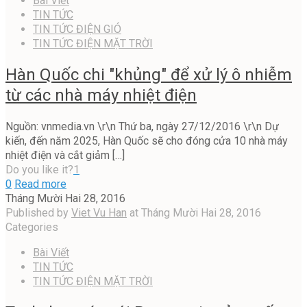
Bài Viết
TIN TỨC
TIN TỨC ĐIỆN GIÓ
TIN TỨC ĐIỆN MẶT TRỜI
Hàn Quốc chi "khủng" để xử lý ô nhiễm
từ các nhà máy nhiệt điện
Nguồn: vnmedia.vn \r\n Thứ ba, ngày 27/12/2016 \r\n Dự
kiến, đến năm 2025, Hàn Quốc sẽ cho đóng cửa 10 nhà máy
nhiệt điện và cắt giảm
[…]
Do you like it?
1
0
Read more
Tháng Mười Hai 28, 2016
Published by
Viet Vu Han
at
Tháng Mười Hai 28, 2016
Categories
Bài Viết
TIN TỨC
TIN TỨC ĐIỆN MẶT TRỜI