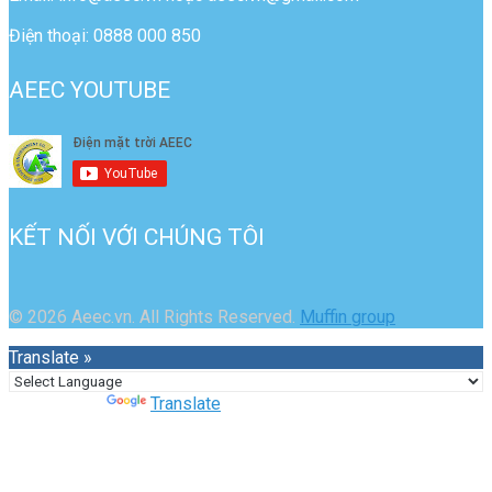
Điện thoại: 0888 000 850
AEEC YOUTUBE
KẾT NỐI VỚI CHÚNG TÔI
© 2026 Aeec.vn. All Rights Reserved.
Muffin group
Translate »
Powered by
Translate