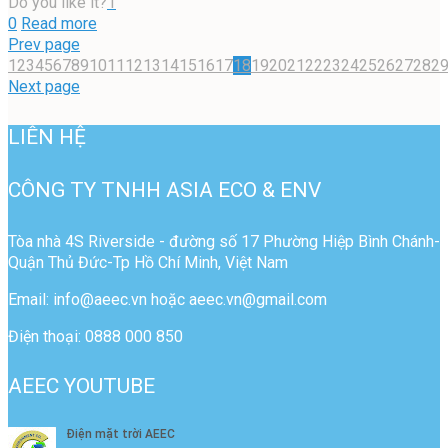
Do you like it?
1
0
Read more
Prev page
1
2
3
4
5
6
7
8
9
10
11
12
13
14
15
16
17
18
19
20
21
22
23
24
25
26
27
28
2
Next page
LIÊN HỆ
CÔNG TY TNHH ASIA ECO & ENV
Tòa nhà 4S Riverside - đường số 17 Phường Hiệp Bình Chánh-
Quận Thủ Đức-Tp Hồ Chí Minh, Việt Nam
Email: info@aeec.vn hoặc aeec.vn@gmail.com
Điện thoại: 0888 000 850
AEEC YOUTUBE