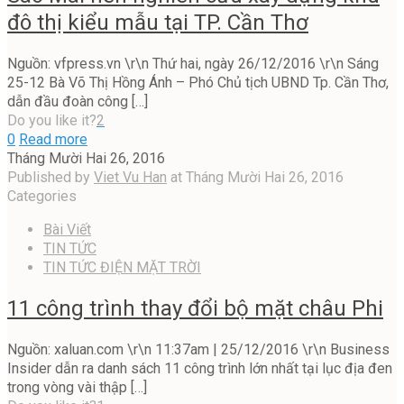
đô thị kiểu mẫu tại TP. Cần Thơ
Nguồn: vfpress.vn \r\n Thứ hai, ngày 26/12/2016 \r\n Sáng
25-12 Bà Võ Thị Hồng Ánh – Phó Chủ tịch UBND Tp. Cần Thơ,
dẫn đầu đoàn công
[…]
Do you like it?
2
0
Read more
Tháng Mười Hai 26, 2016
Published by
Viet Vu Han
at
Tháng Mười Hai 26, 2016
Categories
Bài Viết
TIN TỨC
TIN TỨC ĐIỆN MẶT TRỜI
11 công trình thay đổi bộ mặt châu Phi
Nguồn: xaluan.com \r\n 11:37am | 25/12/2016 \r\n Business
Insider dẫn ra danh sách 11 công trình lớn nhất tại lục địa đen
trong vòng vài thập
[…]