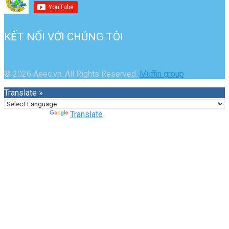
KẾT NỐI VỚI CHÚNG TÔI
© 2026 Aeec.vn. All Rights Reserved.
Muffin group
Translate »
Powered by
Translate