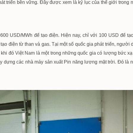
t triển bền vững. Đây được xem là kỷ lục của thế giới trong n
 600 USD/MWh để tạo điện. Hiện nay, chỉ với 100 USD để tạo
ạo điện từ than và gas. Tại một số quốc gia phát triển, người 
g khi đó Việt Nam là một trong những quốc gia có lượng bức xạ
ây dựng các nhà máy sản xuất Pin năng lượng mặt trời. Đó là n