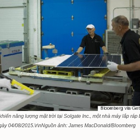
iển năng lượng mặt trời tại Solgate Inc., một nhà máy lắp ráp
gày 04/08/2015.\r\n
Nguồn ảnh: James MacDonald/Bloomberg