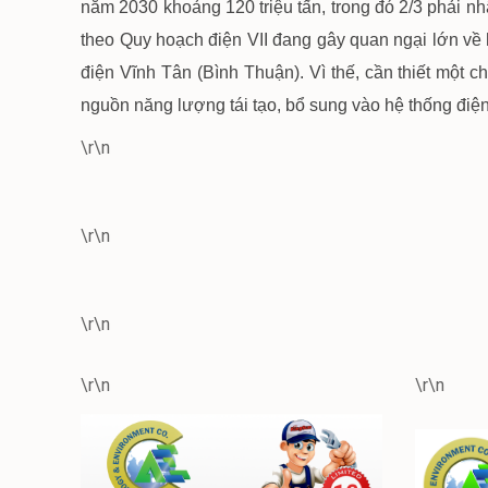
năm 2030 khoảng 120 triệu tấn, trong đó 2/3 phải 
theo Quy hoạch điện VII đang gây quan ngại lớn về 
điện Vĩnh Tân (Bình Thuận). Vì thế, cần thiết một c
nguồn năng lượng tái tạo, bổ sung vào hệ thống điện
\r\n
\r\n
\r\n
\r\n
\r\n