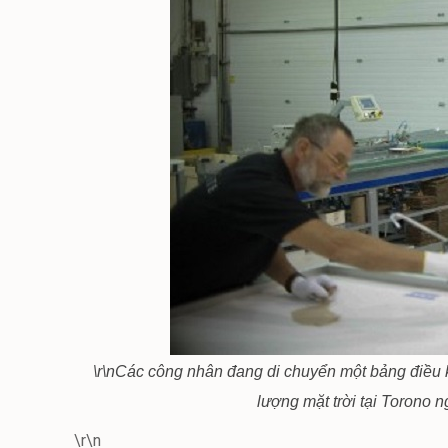
\r\n
Các công nhân đang di chuyển một bảng điều kh
lượng mặt trời tại Torono n
\r\n