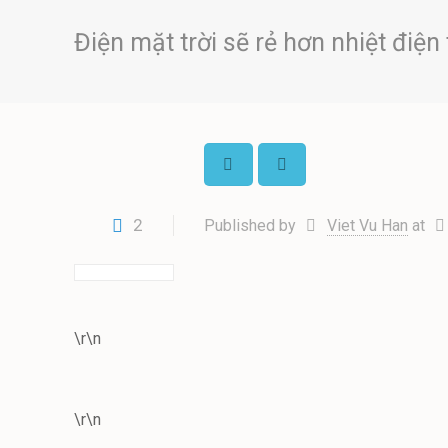
Điện mặt trời sẽ rẻ hơn nhiệt điện
2
Published by
Viet Vu Han
at
\r\n
\r\n