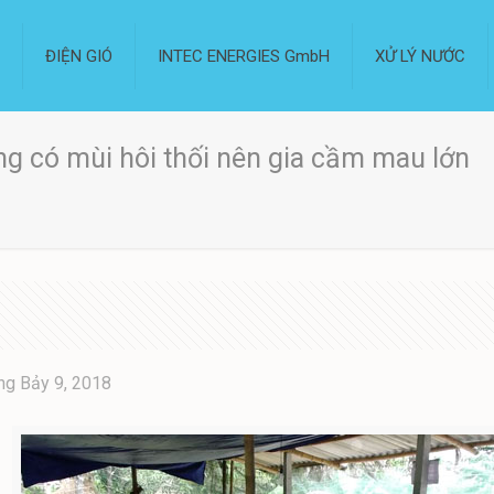
I
ĐIỆN GIÓ
INTEC ENERGIES GmbH
XỬ LÝ NƯỚC
ông có mùi hôi thối nên gia cầm mau lớn
ng Bảy 9, 2018