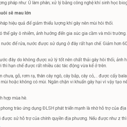
ng pháp như: Ủ làm phân; xử lý bằng công nghệ khí sinh học bio
uôi sẽ mau lớn
háp hiệu quả để giảm thiểu lượng khí gây nên mùi hôi thối.
ó thể gây ô nhiễm, ảnh hưởng đến gia súc gia cầm và môi trường.
 nước để rửa, nước được sử dụng ở đây rất hạn chế. Giảm hơn 60
ớc đây do không được xử lý tốt nên chất thải gây hôi thối, ảnh h
thì hạn chế được rất nhiều các tác động vừa kể ở trên.
ùn chưa, gỗ, rơm rạ, thân cây ngô, cây bắp, cây cỏ,… được cấy bal
 ít mùi hoặc không có mùi. Ngăn chặn vi khuẩn gây hại vì vậy tạo
ch hợp mùa hè.
 phong trào ứng dụng ĐLSH phát triển mạnh là nhờ hỗ trợ của địa 
hải được sử hỗ trợ của chính quyền địa phương. Nếu được như z th