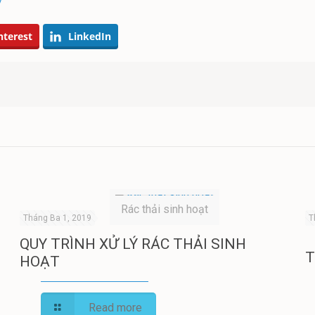
/
nterest
LinkedIn
Rác thải sinh hoạt
Tháng Ba 1, 2019
T
QUY TRÌNH XỬ LÝ RÁC THẢI SINH
T
HOẠT
Read more