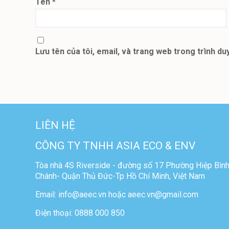
Tên
*
Lưu tên của tôi, email, và trang web trong trình duy
LIÊN HỆ
CÔNG TY TNHH ASIA ECO & ENV
Tòa nhà 4S Riverside - đường số 17 Phường Hiệp Bìn
Chánh- Quận Thủ Đức-Tp Hồ Chí Minh, Việt Nam
Email: info@aeec.vn hoặc aeec.vn@gmail.com
Điện thoại: 0888 000 850