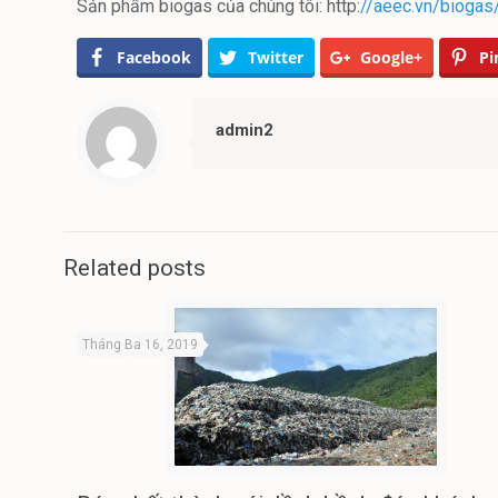
Sản phẩm biogas của chúng tôi: http:
//aeec.vn/biogas
Facebook
Twitter
Google+
Pi
admin2
Related posts
Tháng Ba 16, 2019