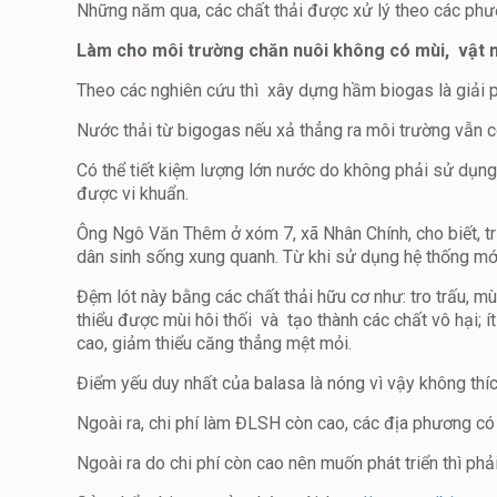
Những năm qua, các chất thải được xử lý theo các phươ
Làm cho môi trường chăn nuôi không có mùi, vật n
Theo các nghiên cứu thì xây dựng hầm biogas là giải p
Nước thải từ bigogas nếu xả thẳng ra môi trường vẫn c
Có thể tiết kiệm lượng lớn nước do không phải sử dụng
được vi khuẩn.
Ông Ngô Văn Thêm ở xóm 7, xã Nhân Chính, cho biết, trư
dân sinh sống xung quanh. Từ khi sử dụng hệ thống mới 
Đệm lót này bằng các chất thải hữu cơ như: tro trấu, m
thiểu được mùi hôi thối và tạo thành các chất vô hại;
cao, giảm thiểu căng thẳng mệt mỏi.
Điểm yếu duy nhất của balasa là nóng vì vậy không thí
Ngoài ra, chi phí làm ĐLSH còn cao, các địa phương có
Ngoài ra do chi phí còn cao nên muốn phát triển thì p