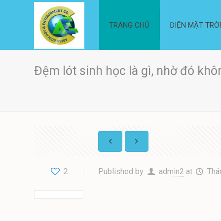
TRANG CHỦ
ĐIỆN MẶT TRỜ
Đệm lót sinh học là gì, nhờ đó kh
2
Published by
admin2
at
Thá